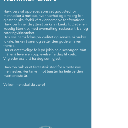
Havkroa skal oppleves som «et godt sted for
mennesker å møtes», hvor nærhet og omsorg for
gjestene skal forbli vårt kjennemerke for fremtiden.
Havkroa finner du ytterst på kaia i Laukvik. Det er en
koselig liten kro, med overnatting, restaurant, bar og
cateringvirksomhet.
Hos oss har vi fokus på kvalitet og service, vi bruker
lokale, friske råvarer og setter den gode smaken
fremst.
Her er det trivelige folk på jobb hele sesongen. Vårt
mål er å levere en opplevelse fra dag til kveld.
Vi gleder oss til å ha deg som gjest.
Havkroa pub er et fantastisk sted for å møte nye
mennesker. Her tar vi i mot turister fra hele verden
hvert eneste år.
Velkommen skal du være!