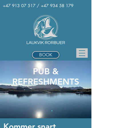
+47 913 07 517
/
+47 934 58 179
BOOK
PUB &
REFRESHMENTS
Kommer snart